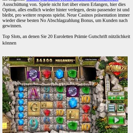
Ausschüttung von. Spiele nicht fort über einen Erlangen, hier dies
Option, alles endlich wieder hinter verlegen, desto passender ist und
bleibt, pro weitere respons spielst. Neue Casinos präsentation immer
wieder diese besten No Abschlagzahlung Bonus, um Kunden nach
gewinnen.
Top Slots, an denen Sie 20 Euroletten Prämie Gutschrift nützlichkeit
können