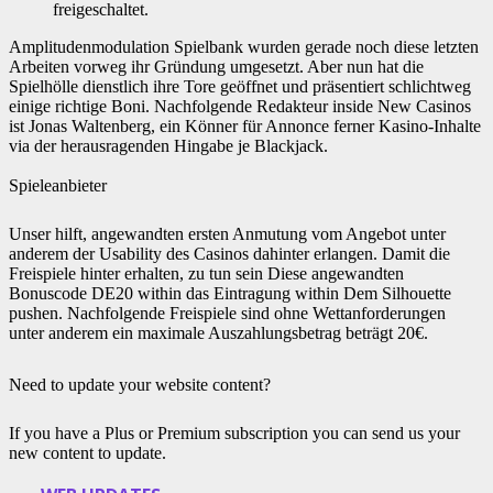
freigeschaltet.
Amplitudenmodulation Spielbank wurden gerade noch diese letzten
Arbeiten vorweg ihr Gründung umgesetzt. Aber nun hat die
Spielhölle dienstlich ihre Tore geöffnet und präsentiert schlichtweg
einige richtige Boni. Nachfolgende Redakteur inside New Casinos
ist Jonas Waltenberg, ein Könner für Annonce ferner Kasino-Inhalte
via der herausragenden Hingabe je Blackjack.
Spieleanbieter
Unser hilft, angewandten ersten Anmutung vom Angebot unter
anderem der Usability des Casinos dahinter erlangen. Damit die
Freispiele hinter erhalten, zu tun sein Diese angewandten
Bonuscode DE20 within das Eintragung within Dem Silhouette
pushen. Nachfolgende Freispiele sind ohne Wettanforderungen
unter anderem ein maximale Auszahlungsbetrag beträgt 20€.
Need to update your website content?
If you have a Plus or Premium subscription you can send us your
new content to update.