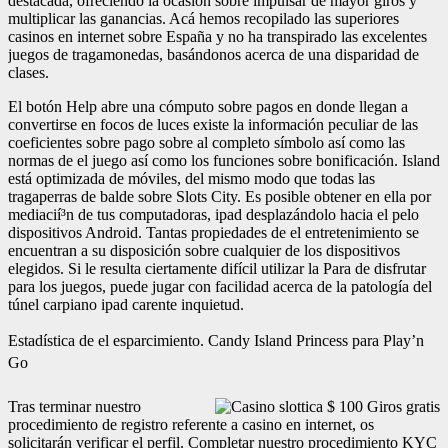
destacada, ofreciendo la ocasión sobre impulsar de mayor giros y
multiplicar las ganancias. Acá hemos recopilado las superiores
casinos en internet sobre España y no ha transpirado las excelentes
juegos de tragamonedas, basándonos acerca de una disparidad de
clases.
El botón Help abre una cómputo sobre pagos en donde llegan a
convertirse en focos de luces existe la información peculiar de las
coeficientes sobre pago sobre al completo símbolo así­ como las
normas de el juego así­ como los funciones sobre bonificación. Island
está optimizada de móviles, del mismo modo que todas las
tragaperras de balde sobre Slots City. Es posible obtener en ella por
mediacií³n de tus computadoras, ipad desplazándolo hacia el pelo
dispositivos Android. Tantas propiedades de el entretenimiento se
encuentran a su disposición sobre cualquier de los dispositivos
elegidos. Si le resulta ciertamente difícil utilizar la Para de disfrutar
para los juegos, puede jugar con facilidad acerca de la patologí­a del
túnel carpiano ipad carente inquietud.
Estadística de el esparcimiento. Candy Island Princess para Play’n
Go
Tras terminar nuestro
procedimiento de registro referente a casino en internet, os
solicitarán verificar el perfil. Completar nuestro procedimiento KYC