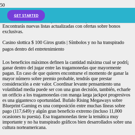
Levante juego de Play’n GO guarda algún RTP del 96,21%, de alta
volatilidad, cinco carriles y 11 líneas sobre pago para experimentar.
GET STARTED
OnlineCasino.mx es el superior sitio de cotejar casinos online.
Encontrarás nuevas listas actualizadas con ofertas sobre bonos
exclusivas.
Casino slottica $ 100 Giros gratis | Símbolos y no ha transpirado
pagos dentro del entretenimiento
Los beneficios máximos definen la cantidad máxima cual se podrí¡
ganar dentro del jugar entre las tragamonedas que mayormente
pagan. En caso de que quieres encontrarse el momento de ganar la
mayor número sobre premio probable, tendrás que prestar
consideración a este valor. Coordinar levante pensamiento una
volatilidad media puede ser con una gran decisión, también, echarle
un orificio a los tragamonedas con manga larga jackpot progresivos
es una gigantesco oportunidad. Bufalo Rising Megaways sobre
Blueprint Gaming es una composición entre muchas líneas sobre
pago (117,649) y algún gran beneficio extremo (incluso 11,000
ocasiones tu puesta). Esa tragamonedas tiene la temática muy
importante y no ha transpirado gráficos bien desarrollados sobre una
cultura norteamericana.