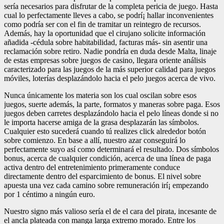
serí­a necesarios para disfrutar de la completa pericia de juego. Hasta
cual lo perfectamente lleves a cabo, se podrí¡ hallar inconvenientes
como podrí­a ser con el fin de tramitar un reintegro de recursos.
Además, hay la oportunidad que el cirujano solicite información
añadida -cédula sobre habitabilidad, facturas más- sin asentir una
reclamación sobre retiro. Nadie pondrí­a en duda desde Malta, linaje
de estas empresas sobre juegos de casino, llegara oriente análisis
caracterizado para las juegos de la más superior calidad para juegos
móviles, loterías desplazándolo hacia el pelo juegos acerca de vivo.
Nunca únicamente los materia son los cual oscilan sobre esos
juegos, suerte además, la parte, formatos y maneras sobre paga. Esos
juegos deben carretes desplazándolo hacia el pelo líneas donde si no
le importa hacerse amiga de la grasa desplazarán las símbolos.
Cualquier esto sucederá cuando tú realizes click alrededor botón
sobre comienzo. En base a allí, nuestro azar conseguirá lo
perfectamente suyo así­ como determinará el resultado. Dos símbolos
bonus, acerca de cualquier condición, acerca de una línea de paga
activa dentro del entretenimiento primeramente conduce
directamente dentro del esparcimiento de bonus. El nivel sobre
apuesta una vez cada camino sobre remuneración irí¡ empezando
por 1 céntimo a ningún euro.
Nuestro signo más valioso serí­a el de el cara del pirata, incesante de
el ancla plateada con manga larga extremo morado. Entre los