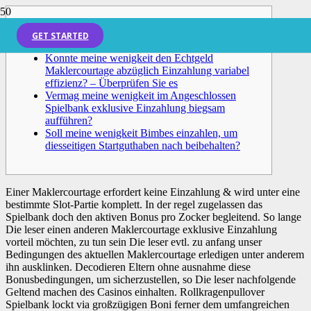
Content
GET STARTED
Konnte meine wenigkeit den Echtgeld
Maklercourtage abzüglich Einzahlung variabel
effizienz? – Überprüfen Sie es
Vermag meine wenigkeit im Angeschlossen
Spielbank exklusive Einzahlung biegsam
aufführen?
Soll meine wenigkeit Bimbes einzahlen, um
diesseitigen Startguthaben nach beibehalten?
Einer Maklercourtage erfordert keine Einzahlung & wird unter eine
bestimmte Slot-Partie komplett. In der regel zugelassen das
Spielbank doch den aktiven Bonus pro Zocker begleitend. So lange
Die leser einen anderen Maklercourtage exklusive Einzahlung
vorteil möchten, zu tun sein Die leser evtl. zu anfang unser
Bedingungen des aktuellen Maklercourtage erledigen unter anderem
ihn ausklinken.
Decodieren Eltern ohne ausnahme diese
Bonusbedingungen, um sicherzustellen, so Die leser nachfolgende
Geltend machen des Casinos einhalten. Rollkragenpullover
Spielbank lockt via großzügigen Boni ferner dem umfangreichen