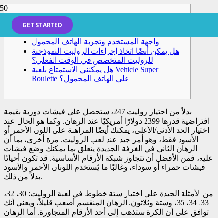
دعامات
GET STARTED
واجهة المستخدم وتجربة الهاتف المحمول
هل يمكن أيضًا اتخاذ إجراءات الروليت النموذجية
للروليت المتخصص في الوقت الفعلي؟
هل يمكنني الاستمتاع بلعبة Vehicle Super
Roulette على الهاتف المحمول؟
بدلاً من اختيار روليت 247، ستحصل على فيشات دورية بقيمة
افتراضية قدرها 2399 دولارًا أمريكيًا عند الرهان. وكما هو الحال عند
اختيار الحد الأدنى/الأعلى، يمكنك أيضًا المراهنة على اللون الأحمر أو
الأسود فقط، وهو أمر جيد عند لعب الروليت. مرة أخرى، بما أن
الرهان الثاني في الغرفة الجديدة يتعلق بما يمكنك وضع فيشات
عليه، فمن الأفضل أن تتجاوز شبكة الأرقام الأساسية.
قد تكون أحيانًا
فيشات حمراء أو سوداء، وغالبًا ما يُستخدم اللونان الأحمر والأسود
بدلاً من ذلك.
من الأمثلة الجيدة على اختيار ستة خطوط في لعبة الروليت: 30، 32،
33، 34، 35، وستة وثلاثون. الرهان المنقسم أصعب قليلاً، ويعني أنك
توافق على أن الكرة ستذهب إلى أحد الأرقام المتجاورة. أما الرهان