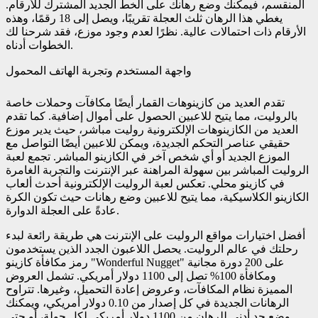
المنقسم، فيمكنك وضع رهانك على الخط الجديد المشترك للأرقام.
يغطي هذا الرهان ثلث العجلة تقريبًا، ويصل إلى 18 رقمًا، وهذه
الأرقام ذات احتمالات عالية. نظرًا لعدم وجود موزع، فقد شرحنا لك
الخطوات أدناه.
واجهة المستخدم وتجربة الهاتف المحمول
تقدم العديد من كازينوهات القمار أيضًا مكافآت وحملات خاصة
بالروليت، مما يتيح للاعبين الحصول على أموال إضافية. كما تقدم
العديد من الكازينوهات الإلكترونية روليت مباشر، حيث يدير موزع
حقيقي عناصر التحكم الجديدة، ويمكن للاعبين أيضًا التواصل مع
الموزع الجديد أو أي شخص آخر في الكازينو المباشر. تجمع لعبة
الروليت المباشر بين سهولة المراهنة عبر الإنترنت والتجربة الغامرة
في كازينو محلي. تعكس لعبة الروليت الإلكترونية أحدث ألعاب
الكازينو الكلاسيكية، مما يتيح للاعبين وضع رهانات حيث تكون الكرة
عادةً على العجلة الدوارة.
أفضل اختيارات مواقع الروليت على الإنترنت هي طريقة رائعة لبدء
رحلتك في عالم الروليت. يحصل اللاعبون الجدد الذين يستخدمون
رمز مكافأة كازينو "Wonderful Nugget" على 200 دورة مجانية
ومكافأة 100% تصل إلى 1100 دولار أمريكي. تشمل العروض
المميزة نظام المكافآت، وعروض إعادة التحميل، وغيرها. تتراوح
الرهانات الجديدة في كل إصدار من 0.10 دولار أمريكي، ويمكنك
وضع حد أدنى للرهان من 1100 دولار أمريكي لكل جولة، أو حتى