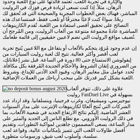
والإثارة في تجربة اللعب. تعتمد فائدتها على نوع اللعبة وحدود
الرهان، مثلاً. إذا كنت تسعى لزيادة فرص فوزك في الروليت
المباشر، فهناك بعض الخطوات المجربة والصحيحة التي قد تُحقق لك
ربحًا. سواءً كنت لاعبًا محترفًا أو تلعب فقط، فستساعدك هذه
النصائح على تحقيق أقصى استفادة من اللعبة. تُقدم الكازينوهات
المباشرة عادةً مجموعة متنوعة من ألعاب الروليت، ومن المُرجح أن
تُضيف مواقع الروليت التي تضم لاعبين حقيقيين إلى قائمة طعامك.
إن عدم وجود مُزوّد ​​يتحكم بالألعاب أو يتفاعل مع اللاعبين يُتيح تجربة
لعب أقصر وأكثر فعالية. تتيح لك لعبة روليت السيارات من
إيفولوشن الاستمتاع حتى 80 دورة في الساعة. قبل نشر إعلاناتك،
من الضروري إتقان الشروط والأحكام الجديدة المُرفقة بكل مكافأة.
تُحدد عوامل مثل معايير الرهان، وقيود الحد الأدنى للإيداع، وشروط
اللعبة بشكل كبير قدرتك على سحب أرباحك من العملات الإضافية.
علاوة على ذلك، تتوفر ألعاب
روليت FanDuel Live بسهولة في
نيوجيرسي، وميشيغان، وغرب فرجينيا، وبنسلفانيا. وقد ازداد عدد
الشركات التي تُنتج ألعابًا لكازينوهات الإنترنت على مدار السنوات
العشر الماضية. إليكم نتائج الارتفاع الجديد في شعبية الألعاب، بما
في ذلك الروليت الأوروبي. مع تطلع الناس إلى الجديد والمثير على
مدار الساعة، يسعى المصممون جاهدين لمواكبة التطورات، وتقديم
أفضل طاولات اللعب التي تتميز بإمكانيات عالية، وقواعد لعب
سلسة، وأسلوب لعب شيق، ورسومات متطورة.