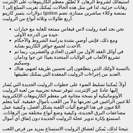
استيفائك لشروط الرهان. لا تُطبّق معظم الكازينوهات على الإنترنت
رهانات جزئية، لذا في مثل هذه الحالات، يُمكنك تقريب المبلغ إلى 3
دولارات. يتميز كازينو Ignition بمنصة وكلاء مباشرين ممتازة، تضم
أربع طاولات وثلاثة أنواع من الروليت.
نحن نجد لعبة روليت لاس فيغاس ممتعة للغاية مع خيارات
جيدة من الدرجة الأولى.
ومع ذلك، فإنني أوصي بشدة بدراسة الشروط والأحكام
الأحدث لجميع حوافز الكازينو بعناية.
في أوائل العقد الأول من القرن الحادي والعشرين، ربما تم
تشريع الألعاب في الولايات المتحدة بعيدًا عن جوا ودامان
وسيكيم.
بالنسبة لأولئك الذين يتطلعون إلى تحسين طريقة لعبهم، هناك
العديد من إجراءات الروليت المعقدة التي يمكنك تطبيقها.
أولاً، يُمكننا تسليط الضوء على خطوات الروليت الجديدة التي يُشار
إليها عادةً عبر الإنترنت. تتوفر نسخة تجريبية من لعبة الروليت
الأوتوماتيكية أو نسخة مجانية في معظم الكازينوهات الإلكترونية
للاعبين الراغبين في تجربتها بدلاً من اللعب بأموال حقيقية. كما يتعلم
اللاعبون في هذا الوضع آليات اللعبة بشكل أفضل، وكيفية عمل
مضاعفات البرق الجديدة، وكيفية وضع أنواع مختلفة من الرهانات.
استمتع بإثارة تدوير عجلة الروليت الجديدة دون إنفاق أي أموال.
نتيجةً لذلك، يُمكن لعشاق الروليت الاستمتاع بمزيد من فرص اللعب