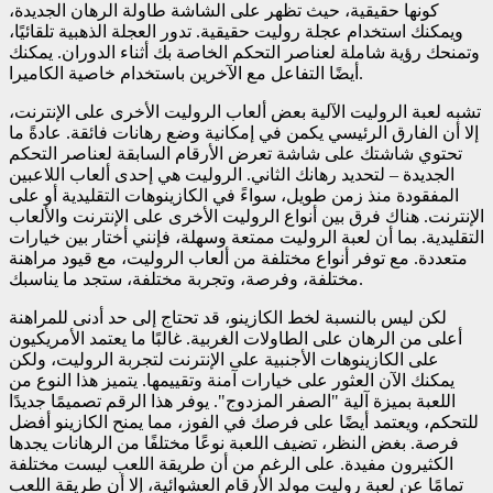
كونها حقيقية، حيث تظهر على الشاشة طاولة الرهان الجديدة،
ويمكنك استخدام عجلة روليت حقيقية. تدور العجلة الذهبية تلقائيًا،
وتمنحك رؤية شاملة لعناصر التحكم الخاصة بك أثناء الدوران. يمكنك
أيضًا التفاعل مع الآخرين باستخدام خاصية الكاميرا.
تشبه لعبة الروليت الآلية بعض ألعاب الروليت الأخرى على الإنترنت،
إلا أن الفارق الرئيسي يكمن في إمكانية وضع رهانات فائقة. عادةً ما
تحتوي شاشتك على شاشة تعرض الأرقام السابقة لعناصر التحكم
الجديدة – لتحديد رهانك الثاني. الروليت هي إحدى ألعاب اللاعبين
المفقودة منذ زمن طويل، سواءً في الكازينوهات التقليدية أو على
الإنترنت. هناك فرق بين أنواع الروليت الأخرى على الإنترنت والألعاب
التقليدية. بما أن لعبة الروليت ممتعة وسهلة، فإنني أختار بين خيارات
متعددة. مع توفر أنواع مختلفة من ألعاب الروليت، مع قيود مراهنة
مختلفة، وفرصة، وتجربة مختلفة، ستجد ما يناسبك.
لكن ليس بالنسبة لخط الكازينو، قد تحتاج إلى حد أدنى للمراهنة
أعلى من الرهان على الطاولات الغربية. غالبًا ما يعتمد الأمريكيون
على الكازينوهات الأجنبية على الإنترنت لتجربة الروليت، ولكن
يمكنك الآن العثور على خيارات آمنة وتقييمها. يتميز هذا النوع من
اللعبة بميزة آلية "الصفر المزدوج". يوفر هذا الرقم تصميمًا جديدًا
للتحكم، ويعتمد أيضًا على فرصك في الفوز، مما يمنح الكازينو أفضل
فرصة. بغض النظر، تضيف اللعبة نوعًا مختلفًا من الرهانات يجدها
الكثيرون مفيدة. على الرغم من أن طريقة اللعب ليست مختلفة
تمامًا عن لعبة روليت مولد الأرقام العشوائية، إلا أن طريقة اللعب