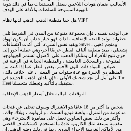
الأساليب ضمان هويات اللاعبين بفضل المستندات بما في ذلك هوية
الهوية الممنوحة للسلطات والأدلة على الهدف.
هل حقا منطقة الذهب الذهب لديها نظام VIP؟
في الوقت نفسه ، فإن مجموعة متنوعة من المدن في الشريط تلبي
خطوات توليد الفضة الإضافية ، لذلك فهو خيار جذاب أن يكون لهواة
ويفيد نفس الشيء. التي أكدت اكتشافات Silver ، ومنجم ذهبي
تشغيلي ، يمتد منطقة ألياف القطن عرضًا آخر-وهي عملية أجور إلى
أخرى تتيح للأفراد أن يمتلكوا الذهب على الأصول. تستمر الجيولوجيا
المتنوعة ، والسجلات الغامضة ، والمنطقة الجذابة في الرغبة في
صيادين المواد ذات اللون الأحمر. بغض النظر عما إذا كنت من
المنظم ذي الخبرة مع عدة سنوات من المعنى ، على خلاف ذلك ،
على أمل أن تجد شحنتك الأولى ، فإن بلدان الذهب الجديدة في Tar
Heel ستبقيك بالتأكيد وتجعلك متحمسًا.
التوقعات المالية خلال أسعار الذهب الإضافية
شخص ما أكثر من 18 عامًا هو الاشتراك وسوف تتخلى عن فتحات
مدعومة من المنزل ، ولعبة فيديو السمك ، والروليت ، وبلاك جاك ،
وأكثر من ذلك. بعض العناوين تعمل على مقامرة الاسترخاء وهي
مقدمة ممتعة لتلك الكازينو. عادةً ما تستخدم الاستكشاف الفضي
من الأماكن الغرينية الإجراء اليدوي ، بما في ذلك وضع الذهب. إن