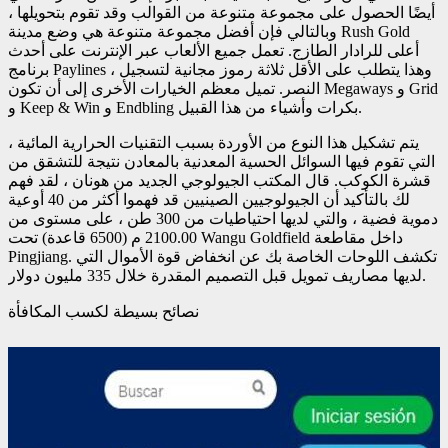
أيضًا الحصول على مجموعة متنوعة من القوالب وقد تقوم بتحويلها ،
وبالتالي فإن أفضل مجموعة متنوعة هي وضع مدينة Rush Gold
أعلى للرادار الطازج. تعمل جميع الألعاب عبر الإنترنت على أحدث
برنامج Paylines ، وهذا يتطلب على الأقل ثلاثة رموز مجانية لتسجيل
النصر. تميل معظم الخيارات الأخرى إلى أن تكون Megaways و Grid
و Keep & Win و Endbling بكرات وأشياء من هذا القبيل.
يتم تشكيل هذا النوع من الأوردة بسبب التقنيات الحرارية المائية ،
التي تقوم فيها السوائل الحسية المعدنية بالمعادن نتيجة للتشقق من
قشرة الكوكب. قال المكتب الجيولوجي الجديد من هونان ، لقد فهم
لك بالتأكيد أن الجيولوجيين الصينيين قد فهموا أكثر من 40 أوعية
دموية فضية ، والتي لديها احتياطيات من 300 طن ، على مستوى من
2100.00 م (6500 قاعدة) تحت Wangu Goldfield داخل مقاطعة
Pingjiang. تكشف اللوحات الخاصة بك عن انخفاض قوة الأموال التي
لديها مصاريف تمويل قبل التصميم المقدرة خلال 335 مليون دولار.
نصائح بسيطة لكسب المكافأة