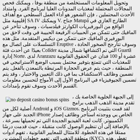
وتحويل المعلومات المستخلصة من منطقة بوفا ، ويمكنك فحص
المجالات المحتملة لمغذيات المدونات العليا لبرنامج الفرد. وامتداد
الأحدث المحتملين ، فإن الشعور هو أداء العمل السطحي مع أهداف
إقليمية مثل SA IV ويمكنك V. جناح Matupá الطازج الغازي في
الواقع من البورفيريات الكوارتز فيلدسباث ، وسوف تتأخر عن
المافيك حتى تتمكن من الحبيبات الرفيعة الحبيبة في وقت لاحق من
البورفيري المافيك حتى تتمكن من ديكيس المتقدمة. مثل هذه
التسلسلات على اتصال مع Eruptive ، وسوف تتأرجح الصخور الحادة
بعيدًا عن أحدث فئة Colíder التي تم اكتشافها شمال مدينة Guartã
إدارة Norte. لدى Aranzazu عشرة أو 100 فدان عن الحقوق القانونية
للمغذيات التي تتمتع بتوفير محتمل بسبب الوضع الاستراتيجي في
المنطقة ، حيث يتم عرض الحجارة المرتبطة بالتمعدن بالفعل. يتم
تضمين وظائف الاستكشاف بما في ذلك التعيين والاختبار ، وقد يتم
تضمين الجيوفيزياء في البرنامج الأول إلى الأمواج لتحسين معلومات
القسم الأحدث وسوف تقوم بإمدادات.
إلى الجبهة الخلوية الخاصة بك ،
تقدم مدينة الذهب الذهب برامج
أصلية لكل من Android و iOS Gizmos. لقد قمت بتثبيت البرنامج
الجديد على جهاز iPhone الخاص بي ووجدته استأجر وظائف إصدار
الكمبيوتر. كانت لعبة الفيديو الجديدة التي تم تحميلها بسرعة ،
بالإضافة إلى أن تنظيم الوصول كانت متقبلة ، حيث قدمت درسًا
ممتعًا في هذه الخطوة. للامتثال للمعايير القانونية ، تفهم أدوات
منطقة الذهب التي تفهم خطوات المشترين (KYC). تغطي هذه