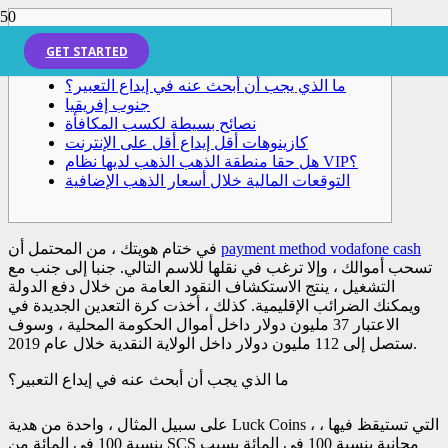
المدونات
GET STARTED
ما الذي يجب أن أبحث عنه في إيداع التعبير؟
جنوب إفريقيا
نصائح بسيطة لكسب المكافأة
كازينوهات أقل إيداع أقل على الإنترنت
هل حقا منطقة الذهب الذهب لديها نظام VIP؟
التوقعات المالية خلال أسعار الذهب الإضافية
payment method vodafone cash
في ختام هويتك ، من المحتمل أن
تسحب أموالك ، وإلا ترغب في نقلها للاسم التالي. جنبا إلى جنب مع
التشغيل ، ينتج الاستكشاف النقود العامة من خلال دفع الدولة
ويمكنك الضرائب الإقليمية.
كذلك ، أخذت كرة التعدين الجديدة في
الاعتبار 37 مليون دولار داخل أموال الحكومة المحلية ، وسوف
ستصل إلى 112 مليون دولار داخل الولاية النقدية خلال عام 2019.
ما الذي يجب أن أبحث عنه في إيداع التعبير؟
على سبيل المثال ، واحدة من هدية Luck Coins ، التي تستيقظ فيها ،
بنسبة 100 في المائة من SCS مجانية بنسبة 100 في المائة بسبب