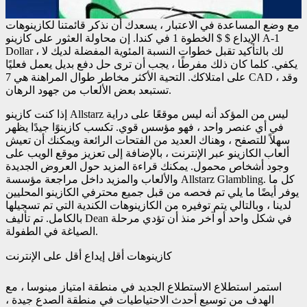
مع وضع المساعدة في الاعتبار ، يسعدك أن نذكر قائمتنا لكازينوهات
الإيداع $ $ الخطوة 1 في كندا. إن محاولة العثور على كازينو A-1
Dollar ، لك بالتأكيد تقبل خطوات النسبة المئوية المفضلة لديك لا
يكفي. كلما كان ذلك مفرطًا ، يجب أن ترى حل دفع بديل يعمل فعليًا
على امتلاكك. التحية الأكثر مخاطر طوال المراهنة هي 7 CAD ، وقد
تستبعد بعض الألعاب من جهود الرهان.
إذا كنت كازينو Allstarz ليس من المؤكد أنه ليس موقعًا على دراية
في أي عنصر واحد ، فهو مؤسس قوي. تكسب كازينوًا جيدًا يظهر
سهلاً للتصفح ، وهناك العديد من الفتحات الرائعة ويمكنك أن تعيش
ألعاب الكازينو عبر الإنترنت ، بالإضافة إلى تعزيز موقع الويب على
وجود أشخاص محمول. يمكنك قراءة المزيد حول العروض الجديدة
والألعاب والمزيد داخل مراجعة مؤسسة Allstarz Glambling. كل ما
يوفر أيضًا ما يلي تم فحصه من قبل جميع محترفي الكازينو المحليين
لدينا ، وبالتالي يتم توفيره من الكازينوهات الكندية التي تم تسجيلها
بالكامل. تم تأليف Dean في شكل واحد أو آخر منذ أن تؤدي مرحلة
الصياغة في الطفولة.
كازينوهات أقل إيداع أقل على الإنترنت
استمر استطلاع الاستطلاع الجديد في منطقة امتياز مينوسا ، مع
الهدف من توسيع أحدث الاحتياطيات في منطقة الصدع جيدة ،