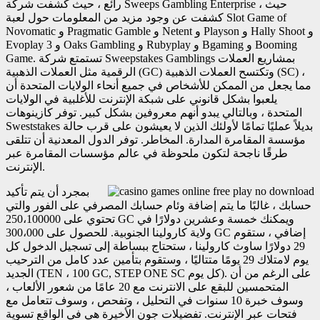
رائع ، حيث كشفت شركة Sweeps Gambling Enterprise ، حيث
كشفت عن وجود مزيد من المعلومات حول لعبة Slot Game of
Novomatic و Pragmatic Gamble و Netent و Playson و Hally Shoot و
Evoplay و 3 Oaks Gambling و Rubyplay و Bgaming و Booming
Game. تستمتع شركة Sweepstakes Gamblings بمشاريع العملات
الرقمية مثل العملات الذهبية (GC) وتكتسح العملات الذهبية (SC) ،
مما يجعل من الممكن للأشخاص في جميع أنحاء الولايات المتحدة أن
يلعبوا بشكل قانوني على شبكة الإنترنت للأغلبية في الولايات
المتحدة ، وبالتالي يبدو أنهم معروفين بشكل كبير. توفر كازينوهات
Sweststakes بديلاً عمليًا تمامًا لأولئك الذين لا يعيشون على قرب حالة
مؤسسة المقامرة المدارة. المخاطر. توفر الدول المعدنية أن تتلقى
طرقًا ناجحة لتكون ملحوظة في عالم مؤسسات المقامرة عبر
الإنترنت.
بمجرد أن يتم تأكيد
حسابك ، غالبًا ما يتم إضافة وئام حسابك المصرفي على الفور والتي
تحتوي على 250،100000 GC ويمكنك خمسة وعشرين دولارًا في
ولاية كارولينا الجنوبية. للحصول على 300،000 GC إضافي ، ستقوم
29 دولارًا ساوث كارولينا ، ستحتاج ببساطة إلى تسجيل الدخول كل
يوم لامتلاك 29 يومًا متتاليًا ، وستقوم بتأمين عدد كامل من الترحيب
الجديد (TEN ، 100 GC, STEP ONE SC كل يوم). على الرغم من أن
المتحمسين للبقع على الانترنت مع 20 عامًا من شعور الألعاب ،
وسوف خبرة 10 سنوات في التحليل ، وتفحص ، وسوف تتعامل مع
فتحات عبر الإنترنت. تفضيلات جون الأخيرة هي في الواقع تسوية