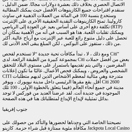
الاتصال الحصري بخلاف ذلك بعشرة دولارات مجانًا. ضمن الدليل ،
سنقدم اقتراحات جميع الكازينوهات الأفضل حيث يمكنك المطالبة
وستخدع بنسبة 100 في المائة من العملات الذهبية في ساوث
كارولينا. تمنح الكازينوهات النقدية الحقيقية الأخرى على الإنترنت
تكلفة دفع أخرى على أساس بعيد عن العودة إلى الرياضي (RTP)
ويمكنك تقلبات اللعبة. هذا هو السبب في أنه من الأهمية بمكان أن
تحصل على دليل متنوع رائع للعبة عبر الإنترنت مع أرباح عالية. أكثر
من ذلك ، ستفوز على البوكس ، لكن المبلغ يبقى الحد الأدنى لك.
ومع ذلك ، لا ، تبدأ مكافآت تحية جديدة “لا تستخدم لفحص Citi”
بمجموعة كبيرة من الطبقة الرائعة. لدى Citi بعض من أفضل حملات
المقرضين ، والتي يتم تقديمها باستمرار على مستوى البلاد للتحقق
الشخصي والعروض ، ويمكنك فحص الأعمال. غالبًا ما تكون إعلانات
CITI متدرجة وهي مثالية لمعظم الأشخاص الذين لديهم متطلبات
أقل. يقع مقرها الرئيسي داخل مدينة نيويورك ، ويوفر Citi 2600
مدينة في جميع أنحاء العالم (فيما يتعلق بالخطوة الأولى ، 100 تلك
الموجودة في جديدة أنت. لقد عرضنا العديد من فوركس لا توجد
بدائل تمثيلية لإيداع الإيداع لمتطلباتك هنا في هذه الصفحة.
جنوب إفريقيا
نصيحتنا الخاصة التي وجدناها لحضورها والتأكد من حصولك على
مكافأة مئوية ممتازة قبل شراء حزمة. كازينو Jackpota Local Casino